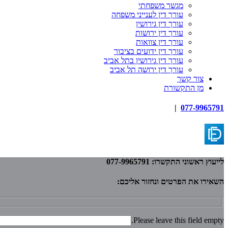
מגשר משפחתי
עורך דין לענייני משפחה
עורך דין גירושין
עורך דין ירושות
עורך דין צוואות
עורך דין ידועים בציבור
עורך דין גירושין בתל אביב
עורך דין ירושה תל אביב
צור קשר
מן התקשורת
|
077-9965791
לייעוץ ראשוני התקשרו: 077-9965791
השאירו את הפרטים ונחזור אליכם:
Please leave this field empty.