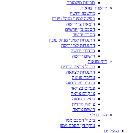
תביעת משמורת
ירושות וצוואות
מחשבון ירושה
בקשה למינוי מנהל עיזבון
הוצאת צו ירושה
הסכם בין יורשים
הסכם ירושה
התנגדות למינוי מנהל עזבון
התנגדות לצו ירושה
סכסוכי ירושה
רישום ירושה
דיני צוואות
ביטול צוואה הדדית
התנגדות לצוואה
עריכת צוואה
ערעור על צוואה
פגמים בצוואה
צו קיום צוואה
פסילת צוואה
צוואה הדדית
רישום צוואה
הסכם ממון
ביטול הסכם ממון
עורך דין הסכם ממון
מאמרים