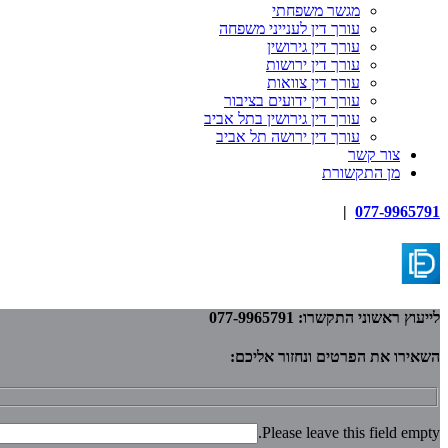
מגשר משפחתי
עורך דין לענייני משפחה
עורך דין גירושין
עורך דין ירושות
עורך דין צוואות
עורך דין ידועים בציבור
עורך דין גירושין בתל אביב
עורך דין ירושה תל אביב
צור קשר
מן התקשורת
|
077-9965791
לייעוץ ראשוני התקשרו: 077-9965791
השאירו את הפרטים ונחזור אליכם:
Please leave this field empty.