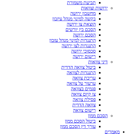
תביעת משמורת
ירושות וצוואות
מחשבון ירושה
בקשה למינוי מנהל עיזבון
הוצאת צו ירושה
הסכם בין יורשים
הסכם ירושה
התנגדות למינוי מנהל עזבון
התנגדות לצו ירושה
סכסוכי ירושה
רישום ירושה
דיני צוואות
ביטול צוואה הדדית
התנגדות לצוואה
עריכת צוואה
ערעור על צוואה
פגמים בצוואה
צו קיום צוואה
פסילת צוואה
צוואה הדדית
רישום צוואה
הסכם ממון
ביטול הסכם ממון
עורך דין הסכם ממון
מאמרים