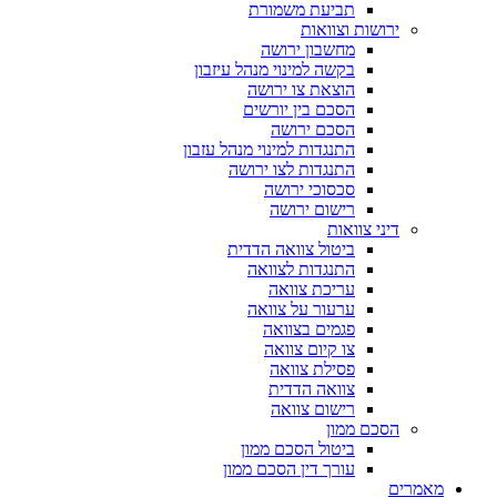
תביעת משמורת
ירושות וצוואות
מחשבון ירושה
בקשה למינוי מנהל עיזבון
הוצאת צו ירושה
הסכם בין יורשים
הסכם ירושה
התנגדות למינוי מנהל עזבון
התנגדות לצו ירושה
סכסוכי ירושה
רישום ירושה
דיני צוואות
ביטול צוואה הדדית
התנגדות לצוואה
עריכת צוואה
ערעור על צוואה
פגמים בצוואה
צו קיום צוואה
פסילת צוואה
צוואה הדדית
רישום צוואה
הסכם ממון
ביטול הסכם ממון
עורך דין הסכם ממון
מאמרים