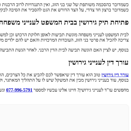
כשמדובר בהסכמה משותפת של שני בני הזוג, ואין התנגדויות לרוב הרבנות 
כשמדובר ברצון חד צדדי, על הצד הדורש את הגט להסביר את הסיבה לבק
פתיחת תיק גירושין בבית המשפט לענייני משפחה
לבית המשפט לענייני משפחה מוגשת תביעות לאופן חלוקת הרכוש וכן למשמו
צריכה להכיל את פרטי בני הזוג, העובדות המרכזיות והאם יש להם ילדים מ
בנוסף, יש לציין האם הוגשה תביעה לבית הדין הרבני. לאחר הגשת התביעה
עורך דין לענייני גירושין
עורך דין גירושין
טוב הוא עורך דין שיאפשר לכם להביע את כל הצרכים, הרצו
בנוסף, עוד בענייני גירושין מבין את המשקל שיש לו על התהליך המאתגר, ו
מחפשים עו"ד לענייני גירושין? חייגו אלינו עכשיו למספר
077-996-5791
ונש