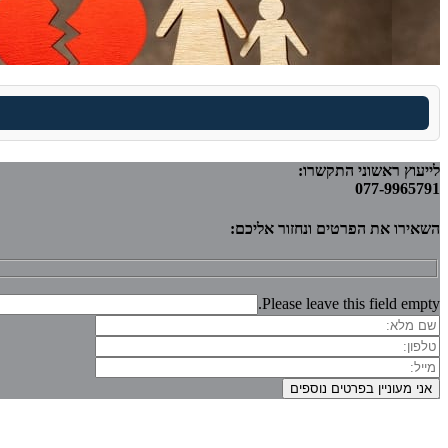
לייעוץ ראשוני התקשרו:
077-9965791
השאירו את הפרטים ונחזור אליכם:
Please leave this field empty.