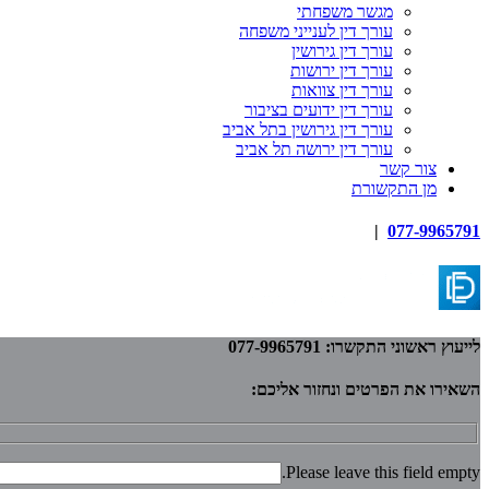
מגשר משפחתי
עורך דין לענייני משפחה
עורך דין גירושין
עורך דין ירושות
עורך דין צוואות
עורך דין ידועים בציבור
עורך דין גירושין בתל אביב
עורך דין ירושה תל אביב
צור קשר
מן התקשורת
|
077-9965791
לייעוץ ראשוני התקשרו: 077-9965791
השאירו את הפרטים ונחזור אליכם:
Please leave this field empty.