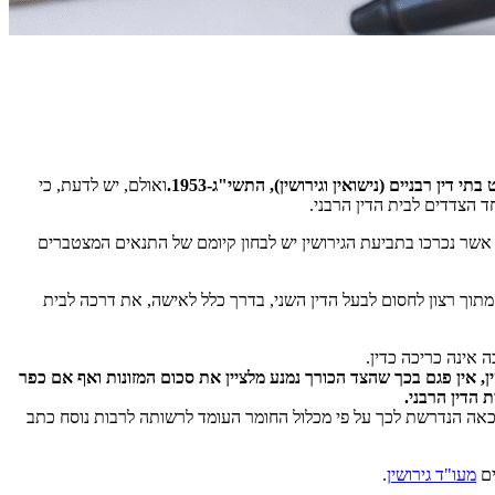
ין רבניים (נישואין וגירושין), התשי"ג-1953.
ואולם, יש לדעת, כי
ד הצדדים לבית הדין הרבני.
 אשר נכרכו בתביעת הגירושין יש לבחון קיומם של התנאים המצטברים
תוך רצון לחסום לבעל הדין השני, בדרך כלל לאישה, את דרכה לבית
ה אינה כריכה כדין.
ין, אין פגם בכך שהצד הכורך נמנע מלציין את סכום המזונות ואף אם כפר
 הדין הרבני.
כאה הנדרשת לכך על פי מכלול החומר העומד לרשותה לרבות נוסח כתב
ים
מעו"ד גירושין
.