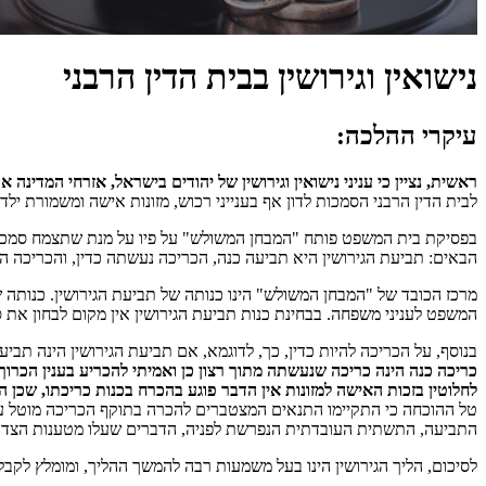
נישואין וגירושין בבית הדין הרבני
עיקרי ההלכה:
ראשית, נציין כי עניני נישואין וגירושין של יהודים בישראל, אזרחי המדינה או 
לבית הדין הרבני הסמכות לדון אף בענייני רכוש, מזונות אישה ומשמורת ילד
בפסיקת בית המשפט פותח "המבחן המשולש" על פיו על מנת שתצמח סמכותו ש
הבאים: תביעת הגירושין היא תביעה כנה, הכריכה נעשתה כדין, והכריכה הי
מרכז הכובד של "המבחן המשולש" הינו כנותה של תביעת הגירושין. כנותה 
המשפט לעניני משפחה. בבחינת כנות תביעת הגירושין אין מקום לבחון את 
בנוסף, על הכריכה להיות כדין, כך, לדוגמא, אם תביעת הגירושין הינה תביע
כריכה כנה הינה כריכה שנעשתה מתוך רצון כן ואמיתי להכריע בענין הכרוך 
לחלוטין בזכות האישה למזונות אין הדבר פוגע בהכרח בכנות כריכתו, שכן הכנ
טל ההוכחה כי התקיימו התנאים המצטברים להכרה בתוקף הכריכה מוטל על
התביעה, התשתית העובדתית הנפרשת לפניה, הדברים שעלו מטענות הצדדים
לסיכום, הליך הגירושין הינו בעל משמעות רבה להמשך ההליך, ומומלץ לקב