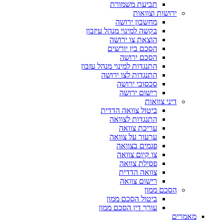
תביעת משמורת
ירושות וצוואות
מחשבון ירושה
בקשה למינוי מנהל עיזבון
הוצאת צו ירושה
הסכם בין יורשים
הסכם ירושה
התנגדות למינוי מנהל עזבון
התנגדות לצו ירושה
סכסוכי ירושה
רישום ירושה
דיני צוואות
ביטול צוואה הדדית
התנגדות לצוואה
עריכת צוואה
ערעור על צוואה
פגמים בצוואה
צו קיום צוואה
פסילת צוואה
צוואה הדדית
רישום צוואה
הסכם ממון
ביטול הסכם ממון
עורך דין הסכם ממון
מאמרים