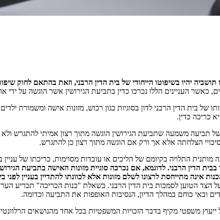
תושביה יהיו בשיפוטו הייחודי של בית הדין הרבני, וזאת בהתאם לחוק שיפוט בתי ד
ים, כאשר העניינים הללו נכרכו כדין בתביעת הגירושין אשר הוגשה על ידי אח
ל בית הדין הרבני לדון בסוגיות כגון רכוש, מזונות אישה ומשמורת ילדים
א כריכה כדין.
של תביעה משמעה שתביעת הגירושין הוגשה מתוך רצון אמיתי להתגרש ולא מ
סיכויי הצלחתה אלא אך ורק אם הוגשה מתוך רצון כן להתגרש.
ה מותנית התלויה בקיומם של הליכים או עובדות מסוימות, כריכתו של עניין ב
בבית הדין הרבני. לדוגמא, אם נכרכה סוגיית מזונות האישה בתביעת הגירוש
ות אינה מתייחסת לרצונו לשלם מזונות אלא לכוונתו להתדיין בעניין לפני בית
 הצד הטוען לסמכות בית הדין הרבני. בשאלת "כנות הכריכה" תכריע הער
 ובאי כוחם במהלך הדיון, הנסיבות האופפות את התביעה וכדומה.
ל ייעוץ משפטי מקיף בדבר הזכויות המשפטיות בכל אחד מהנושאים הרלוונטי