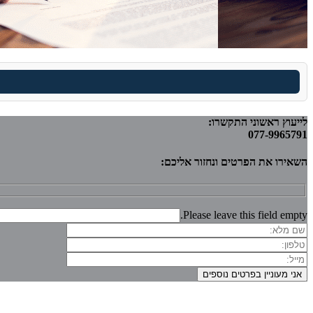
לייעוץ ראשוני התקשרו:
077-9965791
השאירו את הפרטים ונחזור אליכם:
Please leave this field empty.