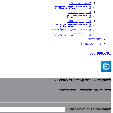
מגשר משפחתי
עורך דין לענייני משפחה
עורך דין גירושין
עורך דין ירושות
עורך דין צוואות
עורך דין ידועים בציבור
עורך דין גירושין בתל אביב
עורך דין ירושה תל אביב
צור קשר
מן התקשורת
|
077-9965791
לייעוץ ראשוני התקשרו: 077-9965791
השאירו את הפרטים ונחזור אליכם:
Please leave this field empty.