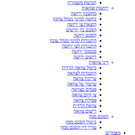
תביעת משמורת
ירושות וצוואות
מחשבון ירושה
בקשה למינוי מנהל עיזבון
הוצאת צו ירושה
הסכם בין יורשים
הסכם ירושה
התנגדות למינוי מנהל עזבון
התנגדות לצו ירושה
סכסוכי ירושה
רישום ירושה
דיני צוואות
ביטול צוואה הדדית
התנגדות לצוואה
עריכת צוואה
ערעור על צוואה
פגמים בצוואה
צו קיום צוואה
פסילת צוואה
צוואה הדדית
רישום צוואה
הסכם ממון
ביטול הסכם ממון
עורך דין הסכם ממון
מאמרים