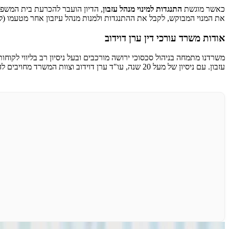
כאשר מוגשת
התנגדות למינוי מנהל עזבון
, הדיון הועבר להכרעת בית המשפט
את המנוי המבוקש, לקבל את ההתנגדות ולמנות מנהל עיזבון אחר מטעמו (לרו
אודות משרד עורכי דין ערן דוידוב
משרדנו מתמחה בניהול סכסוכי ירושה מורכבים ובעל ניסיון רב בליווי לקוחו
עזבון. עם ניסיון של מעל 20 שנה, עו"ד ערן דוידוב וצוות המשרד מחויבים להגן על האינטרסים של לקוחותינו, תוך מתן ייעוץ אסטרטגי, אישי ודיסקרטי לכל אורך ההליך המשפטי.