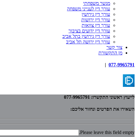
מגשר משפחתי
עורך דין לענייני משפחה
עורך דין גירושין
עורך דין ירושות
עורך דין צוואות
עורך דין ידועים בציבור
עורך דין גירושין בתל אביב
עורך דין ירושה תל אביב
צור קשר
מן התקשורת
|
077-9965791
לייעוץ ראשוני התקשרו: 077-9965791
השאירו את הפרטים ונחזור אליכם:
Please leave this field empty.