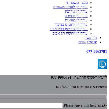
מגשר משפחתי
עורך דין לענייני משפחה
עורך דין גירושין
עורך דין ירושות
עורך דין צוואות
עורך דין ידועים בציבור
עורך דין גירושין בתל אביב
עורך דין ירושה תל אביב
צור קשר
מן התקשורת
|
077-9965791
לייעוץ ראשוני התקשרו: 077-9965791
השאירו את הפרטים ונחזור אליכם:
Please leave this field empty.