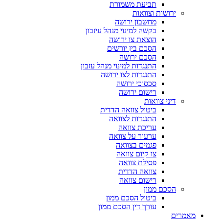
תביעת משמורת
ירושות וצוואות
מחשבון ירושה
בקשה למינוי מנהל עיזבון
הוצאת צו ירושה
הסכם בין יורשים
הסכם ירושה
התנגדות למינוי מנהל עזבון
התנגדות לצו ירושה
סכסוכי ירושה
רישום ירושה
דיני צוואות
ביטול צוואה הדדית
התנגדות לצוואה
עריכת צוואה
ערעור על צוואה
פגמים בצוואה
צו קיום צוואה
פסילת צוואה
צוואה הדדית
רישום צוואה
הסכם ממון
ביטול הסכם ממון
עורך דין הסכם ממון
מאמרים