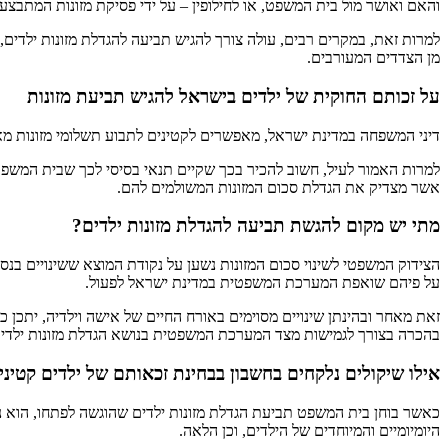
והאם ואושר מול בית המשפט, או לחילופין – על ידי פסיקת מזונות המתבצ
למרות זאת, במקרים רבים, עולה צורך להגיש תביעה להגדלת מזונות ילדים,
מן הצדדים המעורבים.
על זכותם החוקית של ילדים בישראל להגיש תביעת מזונות
דיני המשפחה במדינת ישראל, מאפשרים לקטינים לתבוע תשלומי מזונות מ
למרות האמור לעיל, חשוב להכיר בכך שקיים תנאי בסיסי לכך שבית המשפט 
אשר מצדיק את הגדלת סכום המזונות המשולמים להם.
מתי יש מקום להגשת תביעה להגדלת מזונות ילדים?
הצידוק המשפטי לשינוי סכום המזונות נשען על נקודת המוצא ששינויים בנסי
על פיהם שואפת המערכת המשפטית במדינת ישראל לפעול.
זאת מאחר ובהינתן שינויים מסוימים באורח החיים של אישה וילדיה, יתכ
בהכרה בצורך לגמישות מצד המערכת המשפטית בנושא הגדלת מזונות ילדים
אילו שיקולים נלקחים בחשבון בבחינת זכאותם של ילדים קטינים
כאשר בוחן בית המשפט תביעת הגדלת מזונות ילדים שהוגשה לפתחו, הוא נד
היומיומיים והמיוחדים של הילדים, וכן הלאה.