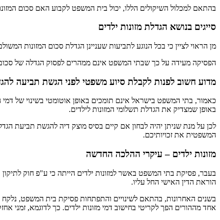
בהתאם למכלול השיקולים הללו, יכול בית המשפט לקבוע האם סכום המזונות ש
סייגים בנושא הגדלת מזונות ילדים
מן הראוי לציין כי בכל הנוגע לתביעות שעניינן הגדלת סכום המזונות המשולם
הפסיקה מעידה על כך שבתי המשפט אינם ממהרים לפסוק הגדלה של סכום
מדוע חשוב לפנות לקבלת סיוע משפטי לפני הגשת תביעה להגדל
כאמור, בתי המשפט בישראל אינם תומכים באופן אוטומטי בשינוי של דמי ה
באופן שמצדיק את הגדלת תשלומי המזונות לילדים.
לכן על מנת שניתן יהיה לבחון אם קיים בסיס מוצק דיה להגשת תביעת הגדל
המשפטית את זכויותיכם.
מזונות ילדים – עיקרי ההלכה החדשה
הוראת הדין האישי החל עליו.
בשנים האחרונות, בהתאם לשינויים והתפתחות פסיקת בית המשפט, נלקח בחשב
אחד מההורים הפך לקריטי בחישוב דמי מזונות ילדים. כך לדוגמא, זמני אחזקה רחבים, הקרובים ל- 50% יכלו להביא להפחתת דמי מזונות ילדים ב- 50% בקירוב, הכ