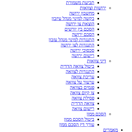
תביעת משמורת
ירושות וצוואות
מחשבון ירושה
בקשה למינוי מנהל עיזבון
הוצאת צו ירושה
הסכם בין יורשים
הסכם ירושה
התנגדות למינוי מנהל עזבון
התנגדות לצו ירושה
סכסוכי ירושה
רישום ירושה
דיני צוואות
ביטול צוואה הדדית
התנגדות לצוואה
עריכת צוואה
ערעור על צוואה
פגמים בצוואה
צו קיום צוואה
פסילת צוואה
צוואה הדדית
רישום צוואה
הסכם ממון
ביטול הסכם ממון
עורך דין הסכם ממון
מאמרים