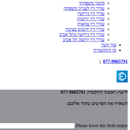
מגשר משפחתי
עורך דין לענייני משפחה
עורך דין גירושין
עורך דין ירושות
עורך דין צוואות
עורך דין ידועים בציבור
עורך דין גירושין בתל אביב
עורך דין ירושה תל אביב
צור קשר
מן התקשורת
|
077-9965791
לייעוץ ראשוני התקשרו: 077-9965791
השאירו את הפרטים ונחזור אליכם:
Please leave this field empty.