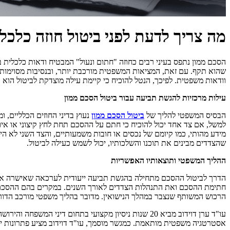
מה צריך לדעת לפני ביטול חוזה כלכלי 
הסכם ממון נתפס בעיני רבים כחוזה "חתום ונעול" המבטיח ודאות כלכלית 
שהוא תקף. עם זאת, המציאות המשפטית מורכבת יותר, ובנסיבות מסוימות ב
וודאות משפטית. לפיכך, הנטל להוכיח כי קיימת עילה מוצדקת לביטול הוא 
עילות מרכזיות להגשת תביעה עבור ביטול הסכם ממון
הבסיס המשפטי להליך של
ביטול הסכם ממון
נעוץ בדיני החוזים הכלליים, 
למשל, אם צד אחד יכול להוכיח כי חתם על ההסכם תחת לחץ קיצוני או איומ
מידע מהותי, כמו קיומם של נכסים או חובות משמעותיים, והצד השני לא 
שהצדדים מבינים את תוכנו והשלכותיו, יכול לשמש כעילה לביטול.
ההליך המשפטי ותוצאותיו האפשריות
הדרך לביטול ההסכם מתחילה בהגשת תביעה ייעודית לערכאה שאישרה אות
חתימת ההסכם ואת התנהלות הצדדים לאורך השנים. במקרים בהם ההסכם אכן
הרכוש המשותף שנצבר במהלך הנישואין. מדובר בהליך משפטי מורכב הדורש 
עו"ד ערן דוידוב מביא 20 שנות ניסיון מקצועי בתחום 
אסטרטגיה משפטית מותאמת. כמגשר מוסמך, עו"ד דוידוב מציע פתרונות יציר