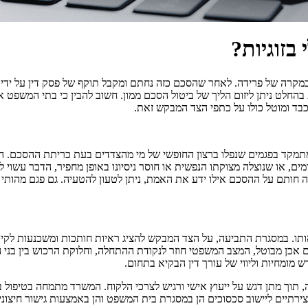
בזוגיות?
במקרה של פרידה. לאחר שהסכם כזה נחתם ומקבל תוקף של פסק דין על ידי ב
החלט ניתן ליזום הליך של ביטול הסכם ממון. חשוב להבין כי בתי המשפט א
כבד ומוטל כולו על כתפי הצד המבקש זאת.
ומתמקד בפגמים שנפלו ברצון החופשי של מי מהצדדים בעת כריתת ההסכם. הע
ים, או שנוצלה מצוקתו הנפשית או חוסר ניסיונו באופן מחפיר, הדבר עשוי ל
היה חותם על ההסכם אילו ידע את האמת, ניתן לטעון להטעיה. גם פגם מהו
ו. במסגרת התביעה, על הצד המבקש להציג ראיות חותכות ומשכנעות לקיו
 מבוטל, המצב המשפטי חוזר לנקודת ההתחלה, וחלוקת הרכוש בין בני הזו
מומחיות וליווי של עורך דין הבקיא בתחום.
דיני המשפחה והירושה, תוך מתן דגש על ייעוץ אישי ורגיש לצרכי הלקוח. המשרד מתמ
תיים ליישוב סכסוכים הן במסגרת בית המשפט והן באמצעות גישור חיצוני. 