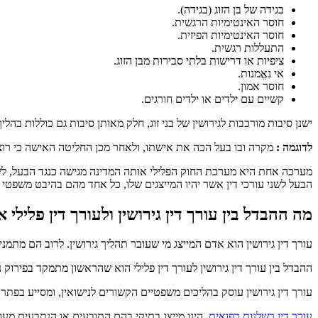
בגידה של בן הזוג (בגידה).
חוסר האינטימיות הרגשית.
חוסר האינטימיות הפיזית.
התעללות רגשית.
ציפיות או דרישות בלתי סבירות מבן הזוג.
אי נאֱמנות.
חוסר אמון.
קשיים עם ילדים או ילדים חורגים.
ישנן סיבות מורכבות לגירושין של בני זוג, חלק מאותן סיבות גם כוללות בהליך
לדוגמה :
מקרה ובו בעל הכה את אישתו, ולאחר מכן החליטה האישה כי רוצה
מערכה אחת היא מערכת החוק הפלילי אותה המדינה מגישה כנגד הבעל, לשם כ
הבעל לשני עורכי דין אשר יהיו המייצגים שלו, כל אחד מהם בהיבט משפטי
מה ההבדל בין עורך דין גירושין ולעורך דין פלילי 
עורך דין גירושין הוא אדם המייצג מי שעובר תהליך גירושין. לרוב הם מתמנ
ההבדל בין עורך דין גירושין לעורך דין פלילי הוא שהראשון מתמקד בפירו
עורך דין גירושין עוסק בהליכים משפטיים הקשורים לנישואין, ומסייע בפתרון
עורך דין רשלנות רפואית
, הינו מייצג בתיקי בהם התובעים או הנתבעים מע