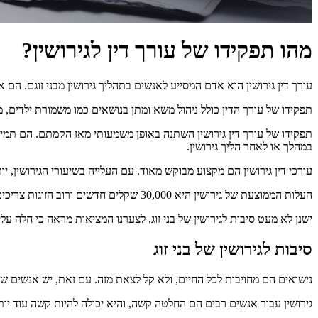
מהו תפקידו של עורך דין לגירושין?
עורך דין גירושין הוא אדם המסייע לאנשים בתהליך גירושין מבני זוגם. הם א
תפקידו של עורך הדין כולל ניהול משא ומתן בנושאים כמו משמורת ילדים, מ
תפקידו של עורך דין גירושין השתנה באופן משמעותי מאז הקמתם. הם תמיד
במהלך או לאחר הליך גירושין.
עורכי דין גירושין הם מקצוע מבוקש מאוד. עם העלייה בשיעורי הגירושין, י
העלות הממוצעת של גירושין היא 30,000 שקלים חדשים ורוב הזוגות צריכים ללוות כסף כדי לשלם על כך. למרות שאין נתון מדויק על כמה אנשים מגישים בקשה לגירושין מדי שנה, המספר גדל בהתמדה בעשורים האחרונים.
ישנן לא מעט סיבות לגירושין של בני זוג, לצערנו המציאות מראה כי חלה 
סיבות לגירושין של בני זוג
נישואים הם מחויבות לכל החיים, ולא קל לצאת מזה. עם זאת, יש אנשים שנ
גירושין עבור אנשים רבים הם החלטה קשה, והיא יכולה להיות קשה עוד יות