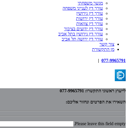
מגשר משפחתי
עורך דין לענייני משפחה
עורך דין גירושין
עורך דין ירושות
עורך דין צוואות
עורך דין ידועים בציבור
עורך דין גירושין בתל אביב
עורך דין ירושה תל אביב
צור קשר
מן התקשורת
|
077-9965791
לייעוץ ראשוני התקשרו: 077-9965791
השאירו את הפרטים ונחזור אליכם:
Please leave this field empty.