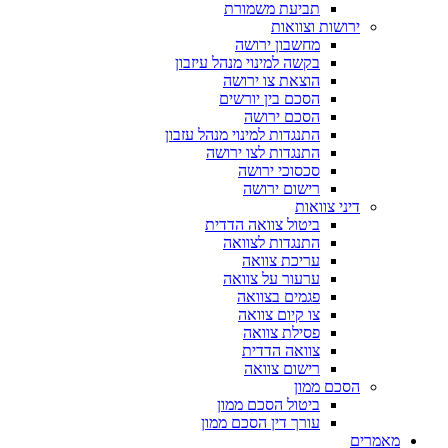
תביעת משמורת
ירושות וצוואות
מחשבון ירושה
בקשה למינוי מנהל עיזבון
הוצאת צו ירושה
הסכם בין יורשים
הסכם ירושה
התנגדות למינוי מנהל עזבון
התנגדות לצו ירושה
סכסוכי ירושה
רישום ירושה
דיני צוואות
ביטול צוואה הדדית
התנגדות לצוואה
עריכת צוואה
ערעור על צוואה
פגמים בצוואה
צו קיום צוואה
פסילת צוואה
צוואה הדדית
רישום צוואה
הסכם ממון
ביטול הסכם ממון
עורך דין הסכם ממון
מאמרים