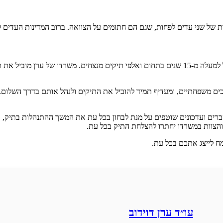
ת של שני עדים לפחות, שגם הם חתומים על הצוואה. ברוב המדינות העדים ל
עורך הדין ערן דוידוב הינו עורך דין צוואות מיומן ומקצועי, בעל ניסיון של של למעלה מ-15 שנים בתחום
ם משפחתיים, ומעדיף תמיד להוביל את התיקים ולנהל אותם בדרך השלום. 
סברים ועדכונים שוטפים על מנת לבחון בכל עת את המשך ההתנהלות בתיק,
ב והצוות במשרדו יחתרו להצלחת התיק בכל עת.
ח לייצג אתכם בכל עת.
עו״ד ערן דוידוב