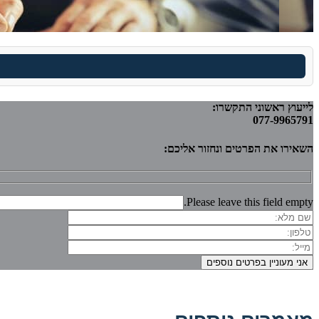
לייעוץ ראשוני התקשרו:
077-9965791
השאירו את הפרטים ונחזור אליכם:
Please leave this field empty.