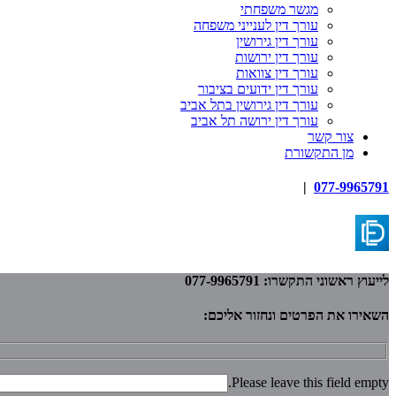
מגשר משפחתי
עורך דין לענייני משפחה
עורך דין גירושין
עורך דין ירושות
עורך דין צוואות
עורך דין ידועים בציבור
עורך דין גירושין בתל אביב
עורך דין ירושה תל אביב
צור קשר
מן התקשורת
|
077-9965791
לייעוץ ראשוני התקשרו: 077-9965791
השאירו את הפרטים ונחזור אליכם:
Please leave this field empty.