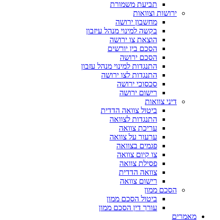
תביעת משמורת
ירושות וצוואות
מחשבון ירושה
בקשה למינוי מנהל עיזבון
הוצאת צו ירושה
הסכם בין יורשים
הסכם ירושה
התנגדות למינוי מנהל עזבון
התנגדות לצו ירושה
סכסוכי ירושה
רישום ירושה
דיני צוואות
ביטול צוואה הדדית
התנגדות לצוואה
עריכת צוואה
ערעור על צוואה
פגמים בצוואה
צו קיום צוואה
פסילת צוואה
צוואה הדדית
רישום צוואה
הסכם ממון
ביטול הסכם ממון
עורך דין הסכם ממון
מאמרים