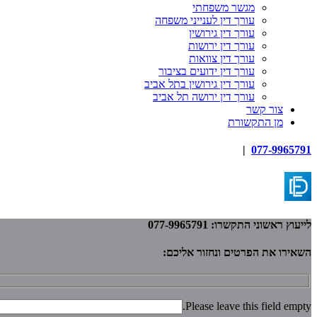
מגשר משפחתי
עורך דין לענייני משפחה
עורך דין גירושין
עורך דין ירושות
עורך דין צוואות
עורך דין ידועים בציבור
עורך דין גירושין בתל אביב
עורך דין ירושה תל אביב
צור קשר
מן התקשורת
|
077-9965791
לייעוץ ראשוני התקשרו: 077-9965791
השאירו את הפרטים ונחזור אליכם:
Please leave this field empty.