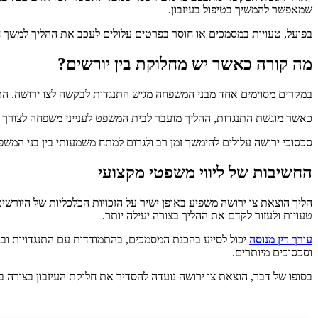
שמאפשר להמשיך בטיפול בעיזבון.
בפועל, טעויות במסמכים או חוסר בפרטים עלולים לעכב את ההליך למשך ח
מה קורה כאשר יש מחלוקת בין יורשים?
במקרים מסוימים אחד מבני המשפחה מגיש התנגדות לבקשה לצו ירושה. התנג
כאשר מוגשת התנגדות, ההליך מועבר לבית המשפט לענייני משפחה לצורך בי
סכסוכי ירושה עלולים להימשך זמן רב ולגרום למתח משמעותי בין בני המש
החשיבות של ליווי משפטי מקצועי
הליך הוצאת צו ירושה משפיע באופן ישיר על הזכויות הכלכליות של היורשי
טעויות ולעזור לקדם את ההליך בצורה יעילה יותר.
עורך דין מנוסה
יכול לסייע בהכנת המסמכים, בהתמודדות עם התנגדויות ובנ
וסכסוכים מיותרים.
בסופו של דבר, הוצאת צו ירושה נועדה להסדיר את חלוקת העיזבון בצורה 