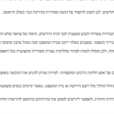
ודשים. לכן חשוב להקפיד על הגשה מסודרת ומדויקת כבר בשלב הראשון.
דויות עשויות לנבוע מטענות לגבי זהות היורשים, קיומה של צוואה שלא ה
רור משפטי. במצבים כאלה ייתכן שבית המשפט ימנה מנהל עיזבון שיפקח על 
פחה, ולכן מומלץ לנסות לפתור מחלוקות בצורה מסודרת ומקצועית ככל האפש
ם ועל אופן חלוקת הרכוש המשפחתי. למרות שניתן להגיש את הבקשה באופן עצ
יהול ההליך מול רשם הירושה או בית המשפט. כאשר קיימים נכסים משמעותיי
ברורה וחוקית, ולאפשר ליורשים לממש את זכויותיהם בהתאם להוראות החוק.