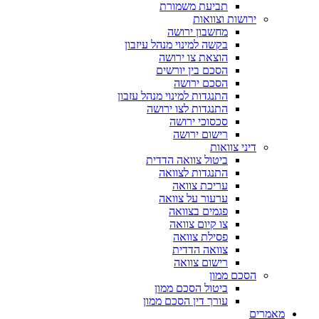
תביעת משמורת
ירושות וצוואות
מחשבון ירושה
בקשה למינוי מנהל עיזבון
הוצאת צו ירושה
הסכם בין יורשים
הסכם ירושה
התנגדות למינוי מנהל עזבון
התנגדות לצו ירושה
סכסוכי ירושה
רישום ירושה
דיני צוואות
ביטול צוואה הדדית
התנגדות לצוואה
עריכת צוואה
ערעור על צוואה
פגמים בצוואה
צו קיום צוואה
פסילת צוואה
צוואה הדדית
רישום צוואה
הסכם ממון
ביטול הסכם ממון
עורך דין הסכם ממון
מאמרים