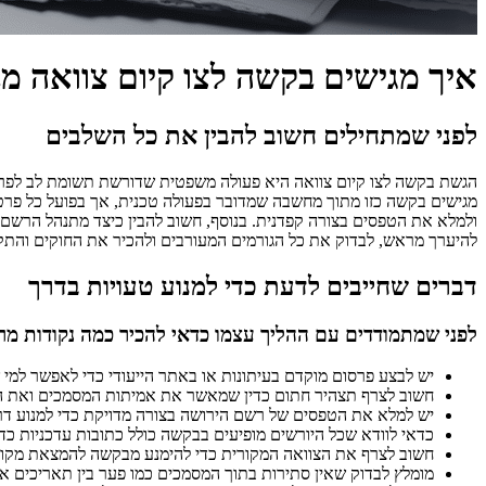
איך מגישים בקשה לצו קיום צוואה מ
לפני שמתחילים חשוב להבין את כל השלבים
הגשת בקשה לצו קיום צוואה היא פעולה משפטית שדורשת תשומת לב לפרטים
מגישים בקשה כזו מתוך מחשבה שמדובר בפעולה טכנית, אך בפועל כל פרט
ולמלא את הטפסים בצורה קפדנית. בנוסף, חשוב להבין כיצד מתנהל הרשם ל
להיערך מראש, לבדוק את כל הגורמים המעורבים ולהכיר את החוקים והתק
דברים שחייבים לדעת כדי למנוע טעויות בדרך
לפני שמתמודדים עם ההליך עצמו כדאי להכיר כמה נקודות מרכ
יש לבצע פרסום מוקדם בעיתונות או באתר הייעודי כדי לאפשר למי ש
חשוב לצרף תצהיר חתום כדין שמאשר את אמיתות המסמכים ואת ה
יש למלא את הטפסים של רשם הירושה בצורה מדויקת כדי למנוע ד
כדאי לוודא שכל היורשים מופיעים בבקשה כולל כתובות עדכניות כ
חשוב לצרף את הצוואה המקורית כדי להימנע מבקשה להמצאת מקו
מומלץ לבדוק שאין סתירות בתוך המסמכים כמו פער בין תאריכים או