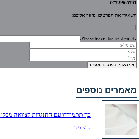
077-9965791
השאירו את הפרטים ונחזור אליכם:
Please leave this field empty.
מאמרים נוספים
כך תתמודדו עם התנגדות לצוואה מבלי 
קרא עוד