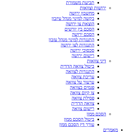
תביעת משמורת
ירושות וצוואות
מחשבון ירושה
בקשה למינוי מנהל עיזבון
הוצאת צו ירושה
הסכם בין יורשים
הסכם ירושה
התנגדות למינוי מנהל עזבון
התנגדות לצו ירושה
סכסוכי ירושה
רישום ירושה
דיני צוואות
ביטול צוואה הדדית
התנגדות לצוואה
עריכת צוואה
ערעור על צוואה
פגמים בצוואה
צו קיום צוואה
פסילת צוואה
צוואה הדדית
רישום צוואה
הסכם ממון
ביטול הסכם ממון
עורך דין הסכם ממון
מאמרים