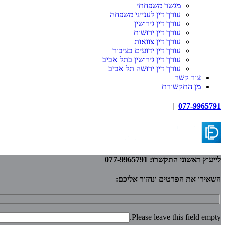
מגשר משפחתי
עורך דין לענייני משפחה
עורך דין גירושין
עורך דין ירושות
עורך דין צוואות
עורך דין ידועים בציבור
עורך דין גירושין בתל אביב
עורך דין ירושה תל אביב
צור קשר
מן התקשורת
|
077-9965791
לייעוץ ראשוני התקשרו: 077-9965791
השאירו את הפרטים ונחזור אליכם:
Please leave this field empty.