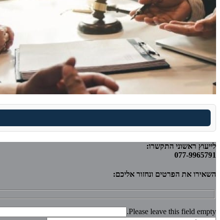
לייעוץ ראשוני התקשרו:
077-9965791
השאירו את הפרטים ונחזור אליכם:
Please leave this field empty.