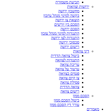
תביעת משמורת
ירושות וצוואות
מחשבון ירושה
בקשה למינוי מנהל עיזבון
הוצאת צו ירושה
הסכם בין יורשים
הסכם ירושה
התנגדות למינוי מנהל עזבון
התנגדות לצו ירושה
סכסוכי ירושה
רישום ירושה
דיני צוואות
ביטול צוואה הדדית
התנגדות לצוואה
עריכת צוואה
ערעור על צוואה
פגמים בצוואה
צו קיום צוואה
פסילת צוואה
צוואה הדדית
רישום צוואה
הסכם ממון
ביטול הסכם ממון
עורך דין הסכם ממון
מאמרים