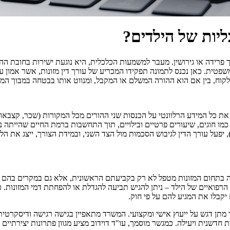
ליות של הילדים?
יך פרידה או גירושין. מעבר למשמעות הכלכלית, היא נוגעת ישירות בחובת הה
משפטית. כאן נכנס לתמונה תפקידו המכריע של עורך דין מזונות, אשר אמון ע
לקוח, בין אם הוא ההורה המשלם או המקבל, ומנווט אותו בבטחה במבוך המש
את כל המידע הרלוונטי על הכנסות שני ההורים מכל המקורות (שכר, קצבאות,
פות כמו חוגים, שיעורים פרטיים ובילויים, תוך התחשבות ברמת החיים שהיית
על עורך הדין לגיבוש הסכמות מול הצד השני, ובמידת הצורך, ייצג את הל
תמחה בתחום המזונות מטפל לא רק בקביעתם הראשונית, אלא גם במקרים בהם נ
הרפואיים של הילד – ניתן להגיש תביעה להגדלת או להפחתת דמי המזונות. 
יקבלו את המגיע להם על פי חוק.
משפחה והירושה תוך מתן דגש על ייעוץ אישי ומקצועי. המשרד מתאפיין בגישה רגיש
שנית ויעילה. כמגשר מוסמך, עו"ד דוידוב מציע מגוון פתרונות יצירתיים לפת