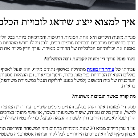
איך למצוא ייצוג שידאג לזכויות הכלכ
סוגיית מזונות הילדים היא אחת הסוגיות הרגישות והמרכזיות ביותר בכל הל
כרוך בחישובים מורכבים ובבחינת גורמים רבים, ולכן ניהולו דורש מומחיות 
נאמנה את יכולותיהם הכלכליות של ההורים מאידך. עורך הדין מלווה את ה
כיצד פועל עורך דין מזונות לקביעת גובה התשלום?
עבודתו של
עורך דין מזונות
מתחילה באיסוף נתונים מקיף. הוא יפעל לאסוף 
כוללים הוצאות הכרחיות כמו מזון, ביגוד, חינוך ובריאות, וכן הוצאות נוס
העדכניות של בית המשפט (למשל בנוגע לחלוקת הנטל במשמורת משותפת), יפ
בראיות.
מה קורה כאשר הנסיבות משתנות?
פסק דין למזונות אינו חקוק בסלע, והחיים מזמנים שינויים. עורך דין המ
למשל, אובדן מקום עבודה, שיפור משמעותי בשכר, או שינוי מהותי בצרכים 
הדין יפעל לאכיפת החיוב דרך לשכת ההוצאה לפועל, כדי להבטיח שהילדים 
עו"ד ערן דוידוב מביא 20 שנות מומחיות בתחום דיני ה
אבחון מקיף של האינטרסים הייחודיים לכל לקוח ופיתוח אסטרטגיה משפטית חד