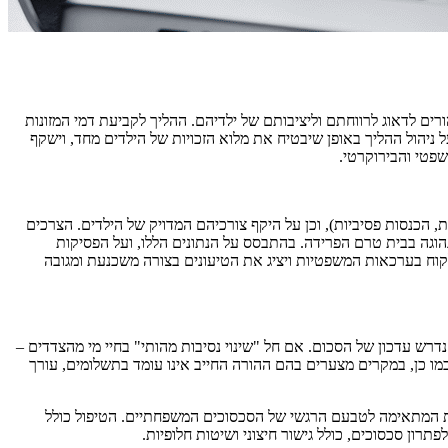
ורים לדאוג לרווחתם וליציבותם של ילדיהם. ההליך לקביעת דמי המזונות
ל ניהול ההליך באופן שיבטיח את מלוא הזכויות של הילדים מחד, וישקף
פטי והבירוקרטי.
 הכנסות פסיביות), וכן על היקף צורכיהם המדויק של הילדים. הצרכים
ה נהוגה בבית טרם הפרידה. בהתבסס על הנתונים הללו, ועל הפסיקות
קוח בערכאות המשפטיות ויציג את הטיעונים בצורה משכנעת ומגובה
דרש עדכון של הסכום. אם חל "שינוי נסיבות מהותי" בחיי מי מהצדדים –
כמו כן, במקרים מצערים בהם ההורה החייב אינו עומד בתשלומים, עורך
ה ודיסקרטית המתאימה לטבעם הרגשי של הסכסוכים המשפחתיים. הטיפול כולל
רון סכסוכים, כולל גישור חיצוני ושיטות חלופיות.