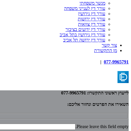
מגשר משפחתי
עורך דין לענייני משפחה
עורך דין גירושין
עורך דין ירושות
עורך דין צוואות
עורך דין ידועים בציבור
עורך דין גירושין בתל אביב
עורך דין ירושה תל אביב
צור קשר
מן התקשורת
|
077-9965791
לייעוץ ראשוני התקשרו: 077-9965791
השאירו את הפרטים ונחזור אליכם:
Please leave this field empty.